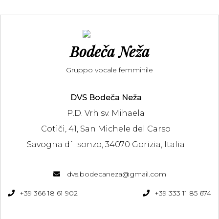
Bodeča Neža
Gruppo vocale femminile
DVS Bodeča Neža
P.D. Vrh sv. Mihaela
Cotiči, 41, San Michele del Carso
Savogna d`Isonzo, 34070 Gorizia, Italia
dvs.bodecaneza@gmail.com
+39 366 18 61 902
+39 333 11 85 674