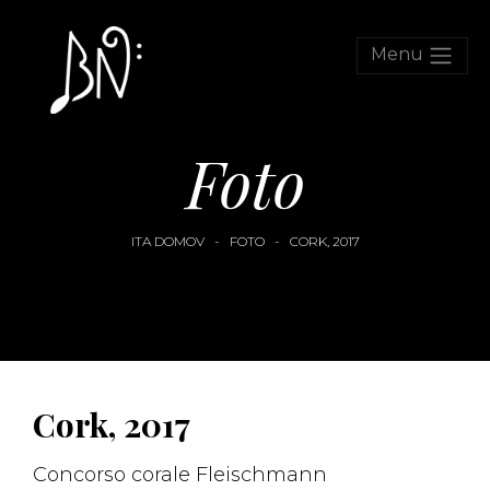
Menu
Foto
ITA DOMOV
-
FOTO
-
CORK, 2017
Cork, 2017
Concorso corale Fleischmann