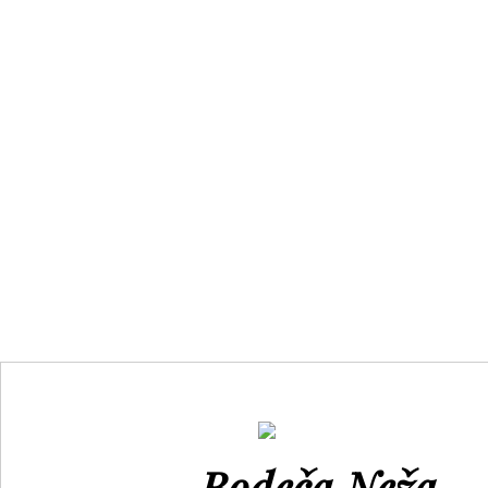
Projekti
Bodeča Neža